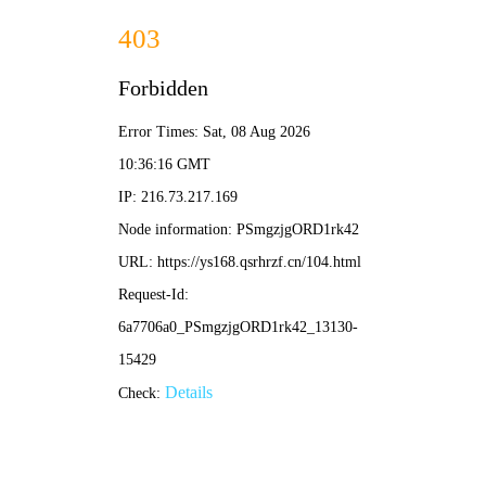
天堂影视
Heaven Cinema · 云端片库 极享纯净
搜索
☁️ 天堂热荐
🎬 院线天籁
📺 云上剧集
🏆 苍穹
☁️ 天堂热荐
14部纯享
云端漫步
天堂之吻
2022
2023
古装
家庭